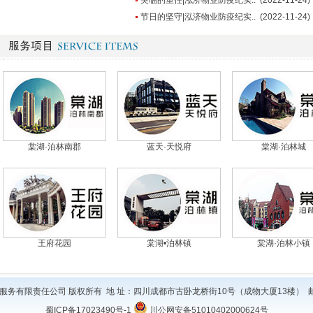
突临的重任|泓济物业防疫纪实.. (2022-11-24)
节日的坚守|泓济物业防疫纪实.. (2022-11-24)
棠湖·泊林南郡
蓝天·天悦府
棠湖·泊林城
王府花园
棠湖•泊林镇
棠湖·泊林小镇
务有限责任公司 版权所有 地 址：四川成都市古卧龙桥街10号（成物大厦13楼） 邮 
蜀ICP备17023490号-1
川公网安备51010402000624号